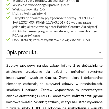
Wymiary strefy bezpieczeństwa: 5,54 x 4,44 m
Wysokość swobodnego upadku: 0,59 m
Wiek użytkownika: 1-5
Liczba użytkowników: 4
Certyfikat potwierdzający zgodność z normą PN-EN 1176-
1+A1:2024-03 i PN-EN 1176-3:2017-12 wydany przez
jednostkę akredytowaną przez Polskie Centrum Akredytacji
(PCA) dla danego programu certyfikacji, co potwierdza logo
PCA na certyfikacie
Dopuszcza się różnice wymiarów nie większe niż +/- 5%
Opis produktu
Zestaw zabawowy na plac zabaw
Infano 2
ze zjeżdżalnią to
atrakcyjne urządzenie dla dzieci o unikalnej stylistyce
inspirowanej kształtem ślimaka. Żywe kolory i dekoracyjne
elementy zachęcają do aktywnej zabawy w przedszkolach,
szkołach i parkach. Zestaw wyposażono w przeźroczyste
okienko oraz tablicę LUMO z 6 obrotowymi kółkami emitującymi
kolorowe światło. Ścianki zjeżdżalni, wieży i balustrad wykonane
z trwałej płyty HDPE są odporne na uszkodzenia i warunki