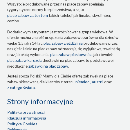
Wszystkie produkowane przez nas place zabaw spełniają
rygorystyczne normy bezpieczeństwa, a są to
place zabaw z atestem
takich kolekcji jak limako, skyclimber,
combo.
Dodatkowym atrybutem jest zróżnicowana grupa wiekowa. W
ofercie można znaleźć urządzenia zabawowe zarówno dla dzieci w
plac zabaw zjeżdżalnia
wieku 1,5 jak i 14 lat.
produkowane przez
nas zjeżdżalnie na plac zabaw odznaczają się wyjątkową trwałością
plac zabaw piaskownica
oraz jakością wykonania.
jak również
plac zabaw karuzela
,huśtawki na plac zabaw, to podstawowe i
zabawki na plac zabaw
nieodłączne
.
Jesteś spoza Polski? Mamy dla Ciebie ofertę zabawek na place
niemiec , austrii
zabaw skierowaną dla klientów z terenu
oraz
z całego świata
.
Strony informacyjne
Polityka prywatności
Klauzula informacyjna
Polityka Cookies
Reklamacje