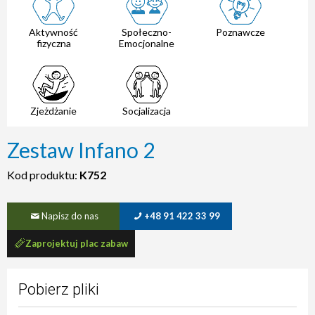
Aktywność
Społeczno-
Poznawcze
fizyczna
Emocjonalne
Zjeżdżanie
Socjalizacja
Zestaw Infano 2
Kod produktu:
K752
Napisz do nas
+48 91 422 33 99
Zaprojektuj plac zabaw
Pobierz pliki