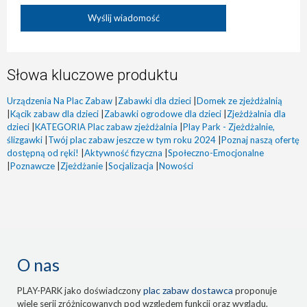
Słowa kluczowe produktu
Urządzenia Na Plac Zabaw
|
Zabawki dla dzieci
|
Domek ze zjeżdżalnią
|
Kącik zabaw dla dzieci
|
Zabawki ogrodowe dla dzieci
|
Zjeżdżalnia dla
dzieci
|
KATEGORIA Plac zabaw zjeżdżalnia
|
Play Park - Zjeżdżalnie,
ślizgawki
|
Twój plac zabaw jeszcze w tym roku 2024
|
Poznaj naszą ofertę
dostępną od ręki!
|
Aktywność fizyczna
|
Społeczno-Emocjonalne
|
Poznawcze
|
Zjeżdżanie
|
Socjalizacja
|
Nowości
O nas
plac zabaw dostawca
PLAY-PARK jako doświadczony
proponuje
wiele serii zróżnicowanych pod względem funkcji oraz wyglądu.