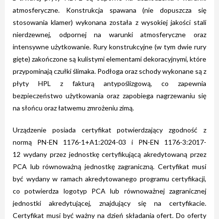
atmosferyczne. Konstrukcja spawana (nie dopuszcza się
stosowania klamer) wykonana została z wysokiej jakości stali
nierdzewnej, odpornej na warunki atmosferyczne oraz
intensywne użytkowanie. Rury konstrukcyjne (w tym dwie rury
gięte) zakończone są kulistymi elementami dekoracyjnymi, które
przypominają czułki ślimaka. Podłoga oraz schody wykonane są z
płyty HPL z fakturą antypoślizgową, co zapewnia
bezpieczeństwo użytkowania oraz zapobiega nagrzewaniu się
na słońcu oraz łatwemu zmrożeniu zimą.
Urządzenie posiada certyfikat potwierdzający zgodność z
normą PN-EN 1176-1+A1:2024-03 i PN-EN 1176-3:2017-
12 wydany przez jednostkę certyfikującą akredytowaną przez
PCA lub równoważną jednostkę zagraniczną. Certyfikat musi
być wydany w ramach akredytowanego programu certyfikacji,
co potwierdza logotyp PCA lub równoważnej zagranicznej
jednostki akredytującej, znajdujący się na certyfikacie.
Certyfikat musi być ważny na dzień składania ofert. Do oferty