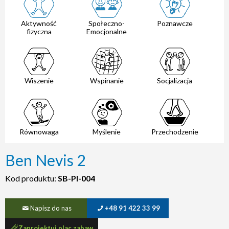
Aktywność
Społeczno-
Poznawcze
fizyczna
Emocjonalne
Wiszenie
Wspinanie
Socjalizacja
Równowaga
Myślenie
Przechodzenie
Ben Nevis 2
Kod produktu:
SB-PI-004
Napisz do nas
+48 91 422 33 99
Zaprojektuj plac zabaw