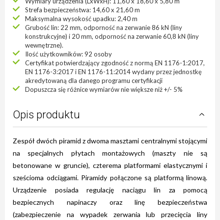
Wymiary urządzenia (LxWxH): 11,60 x 18,60 x 5,80 m
Strefa bezpieczeństwa: 14,60 x 21,60 m
Maksymalna wysokość upadku: 2,40 m
Grubość lin: 22 mm, odporność na zerwanie 86 kN (liny
konstrukcyjne) i 20 mm, odporność na zerwanie 60,8 kN (liny
wewnętrzne).
Ilość użytkowników: 92 osoby
Certyfikat potwierdzający zgodność z normą EN 1176-1:2017,
EN 1176-3:2017 i EN 1176-11:2014 wydany przez jednostkę
akredytowaną dla danego programu certyfikacji
Dopuszcza się różnice wymiarów nie większe niż +/- 5%
Opis produktu
Zespół dwóch piramid z dwoma masztami centralnymi stojącymi
na specjalnych płytach montażowych (maszty nie są
betonowane w gruncie), czterema platformami elastycznymi i
sześcioma odciągami. Piramidy połączone są platformą linową.
Urządzenie posiada regulację naciągu lin za pomocą
bezpiecznych napinaczy oraz linę bezpieczeństwa
(zabezpieczenie na wypadek zerwania lub przecięcia liny