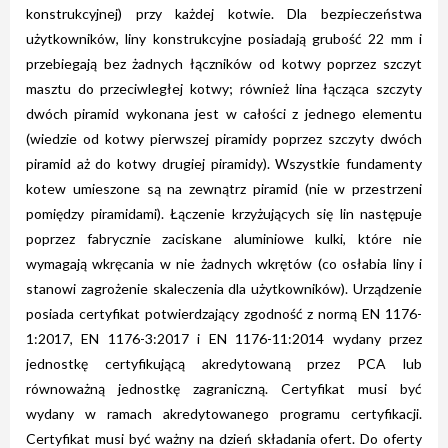
konstrukcyjnej) przy każdej kotwie. Dla bezpieczeństwa
użytkowników, liny konstrukcyjne posiadają grubość 22 mm i
przebiegają bez żadnych łączników od kotwy poprzez szczyt
masztu do przeciwległej kotwy; również lina łącząca szczyty
dwóch piramid wykonana jest w całości z jednego elementu
(wiedzie od kotwy pierwszej piramidy poprzez szczyty dwóch
piramid aż do kotwy drugiej piramidy). Wszystkie fundamenty
kotew umieszone są na zewnątrz piramid (nie w przestrzeni
pomiędzy piramidami). Łączenie krzyżujących się lin następuje
poprzez fabrycznie zaciskane aluminiowe kulki, które nie
wymagają wkręcania w nie żadnych wkrętów (co osłabia liny i
stanowi zagrożenie skaleczenia dla użytkowników). Urządzenie
posiada certyfikat potwierdzający zgodność z normą EN 1176-
1:2017, EN 1176-3:2017 i EN 1176-11:2014 wydany przez
jednostkę certyfikującą akredytowaną przez PCA lub
równoważną jednostkę zagraniczną. Certyfikat musi być
wydany w ramach akredytowanego programu certyfikacji.
Certyfikat musi być ważny na dzień składania ofert. Do oferty