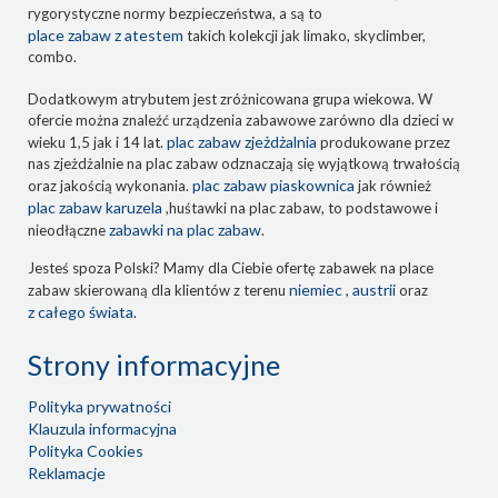
rygorystyczne normy bezpieczeństwa, a są to
place zabaw z atestem
takich kolekcji jak limako, skyclimber,
combo.
Dodatkowym atrybutem jest zróżnicowana grupa wiekowa. W
ofercie można znaleźć urządzenia zabawowe zarówno dla dzieci w
plac zabaw zjeżdżalnia
wieku 1,5 jak i 14 lat.
produkowane przez
nas zjeżdżalnie na plac zabaw odznaczają się wyjątkową trwałością
plac zabaw piaskownica
oraz jakością wykonania.
jak również
plac zabaw karuzela
,huśtawki na plac zabaw, to podstawowe i
zabawki na plac zabaw
nieodłączne
.
Jesteś spoza Polski? Mamy dla Ciebie ofertę zabawek na place
niemiec , austrii
zabaw skierowaną dla klientów z terenu
oraz
z całego świata
.
Strony informacyjne
Polityka prywatności
Klauzula informacyjna
Polityka Cookies
Reklamacje