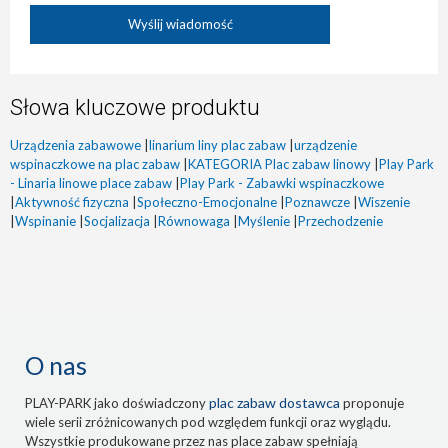
Słowa kluczowe produktu
Urządzenia zabawowe
|
linarium liny plac zabaw
|
urządzenie
wspinaczkowe na plac zabaw
|
KATEGORIA Plac zabaw linowy
|
Play Park
- Linaria linowe place zabaw
|
Play Park - Zabawki wspinaczkowe
|
Aktywność fizyczna
|
Społeczno-Emocjonalne
|
Poznawcze
|
Wiszenie
|
Wspinanie
|
Socjalizacja
|
Równowaga
|
Myślenie
|
Przechodzenie
O nas
plac zabaw dostawca
PLAY-PARK jako doświadczony
proponuje
wiele serii zróżnicowanych pod względem funkcji oraz wyglądu.
Wszystkie produkowane przez nas place zabaw spełniają