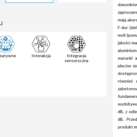
dzwonków
zaprosze
mają akor
u
F-dur (zie
moll (pom
jakości ma
aluminiu
eatywne
Interakcja
Integracja
warunki 
sensoryczna
placów za
dostępnoś
również 
zabeto
fundament
wydobywaj
dB, z odl
dB. Prze
produkt m