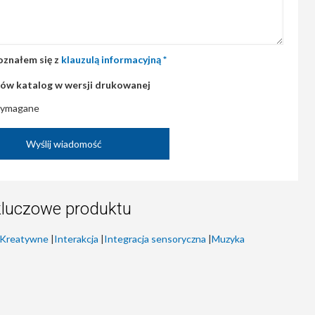
znałem się z
klauzulą informacyjną *
ów katalog w wersji drukowanej
 wymagane
kluczowe produktu
Kreatywne
|
Interakcja
|
Integracja sensoryczna
|
Muzyka