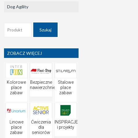
Dog Agility
ZOBACZ WIĘCEJ
Kolorowe
Bezpieczne
Stalowe
place
nawierzchnie
place
zabaw
zabaw
Linowe
Ćwiczenia
INSPIRACJE
place
dla
i projekty
zabaw
seniorów