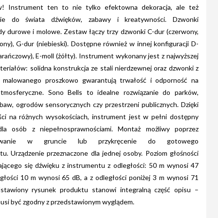
! Instrument ten to nie tylko efektowna dekoracja, ale też
nie do świata dźwięków, zabawy i kreatywności. Dzwonki
dy durowe i molowe. Zestaw łączy trzy dzwonki C-dur (czerwony,
lony), G-dur (niebieski). Dostępne również w innej konfiguracji D-
arańczowy), E-moll (żółty). Instrument wykonany jest z najwyższej
teriałów: solidna konstrukcja ze stali nierdzewnej oraz dzwonki z
m malowanego proszkowo gwarantują trwałość i odporność na
atmosferyczne. Sono Bells to idealne rozwiązanie do parków,
baw, ogrodów sensorycznych czy przestrzeni publicznych. Dzięki
ci na różnych wysokościach, instrument jest w pełni dostępny
dla osób z niepełnosprawnościami. Montaż możliwy poprzez
nowanie w gruncie lub przykręcenie do gotowego
u. Urządzenie przeznaczone dla jednej osoby. Poziom głośności
ącego się dźwięku z instrumentu z odległości: 50 m wynosi 47
egłości 10 m wynosi 65 dB, a z odległości poniżej 3 m wynosi 71
dstawiony rysunek produktu stanowi integralną część opisu –
usi być zgodny z przedstawionym wyglądem.