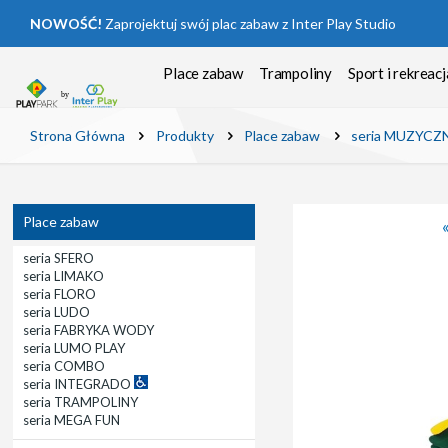
NOWOŚĆ!
Zaprojektuj swój plac zabaw z Inter Play Studio
Place zabaw
Trampoliny
Sport i rekreacj
Strona Główna
Produkty
Place zabaw
seria MUZYC
Place zabaw
seria SFERO
seria LIMAKO
seria FLORO
seria LUDO
seria FABRYKA WODY
seria LUMO PLAY
seria COMBO
seria INTEGRADO
seria TRAMPOLINY
seria MEGA FUN