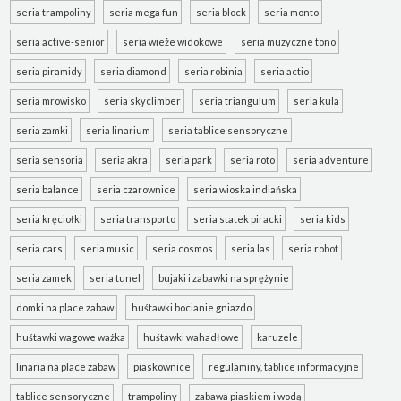
seria trampoliny
seria mega fun
seria block
seria monto
seria active-senior
seria wieże widokowe
seria muzyczne tono
seria piramidy
seria diamond
seria robinia
seria actio
seria mrowisko
seria skyclimber
seria triangulum
seria kula
seria zamki
seria linarium
seria tablice sensoryczne
seria sensoria
seria akra
seria park
seria roto
seria adventure
seria balance
seria czarownice
seria wioska indiańska
seria kręciołki
seria transporto
seria statek piracki
seria kids
seria cars
seria music
seria cosmos
seria las
seria robot
seria zamek
seria tunel
bujaki i zabawki na sprężynie
domki na place zabaw
huśtawki bocianie gniazdo
huśtawki wagowe ważka
huśtawki wahadłowe
karuzele
linaria na place zabaw
piaskownice
regulaminy, tablice informacyjne
tablice sensoryczne
trampoliny
zabawa piaskiem i wodą