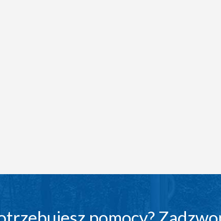
otrzebujesz pomocy? Zadzwo