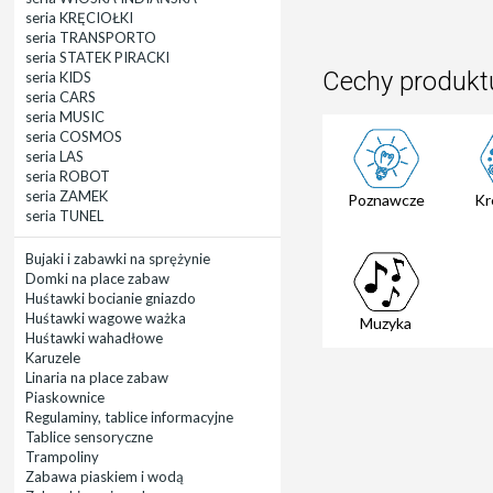
seria KRĘCIOŁKI
seria TRANSPORTO
seria STATEK PIRACKI
Cechy produkt
seria KIDS
seria CARS
seria MUSIC
seria COSMOS
seria LAS
seria ROBOT
seria ZAMEK
Poznawcze
Kr
seria TUNEL
Bujaki i zabawki na sprężynie
Domki na place zabaw
Huśtawki bocianie gniazdo
Huśtawki wagowe ważka
Muzyka
Huśtawki wahadłowe
Karuzele
Linaria na place zabaw
Piaskownice
Regulaminy, tablice informacyjne
Tablice sensoryczne
Trampoliny
Zabawa piaskiem i wodą