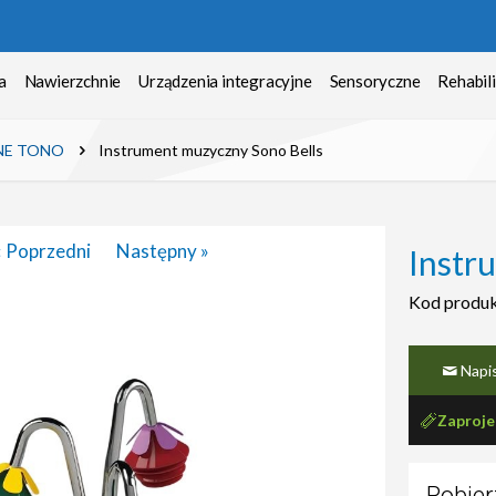
a
Nawierzchnie
Urządzenia integracyjne
Sensoryczne
Rehabili
ZNE TONO
Instrument muzyczny Sono Bells
« Poprzedni
Następny »
Instr
Kod produ
Napi
Zaproje
Pobierz