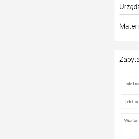
Urządz
Materi
Zapyta