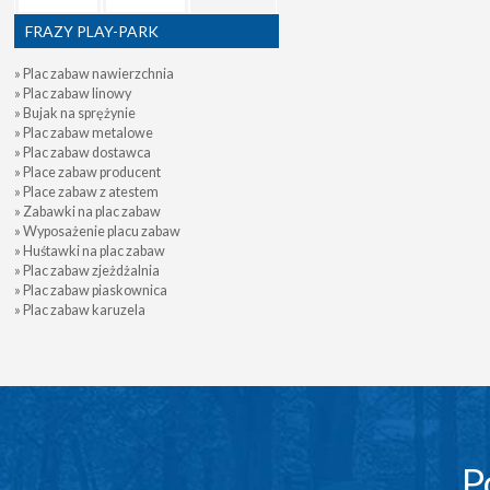
FRAZY PLAY-PARK
» Plac zabaw nawierzchnia
» Plac zabaw linowy
» Bujak na sprężynie
» Plac zabaw metalowe
» Plac zabaw dostawca
» Place zabaw producent
» Place zabaw z atestem
» Zabawki na plac zabaw
» Wyposażenie placu zabaw
» Huśtawki na plac zabaw
» Plac zabaw zjeżdżalnia
» Plac zabaw piaskownica
» Plac zabaw karuzela
P