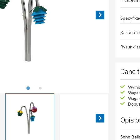
Specyfikac
Karta tec
Rysunki t
Dane 
Wymiar
Waga 
Waga u
Dopusz
Opis 
Sono Bell