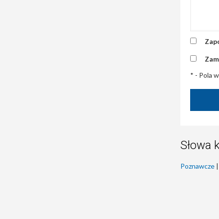
Zapo
Zam
* - Pola
Słowa 
Poznawcze
|