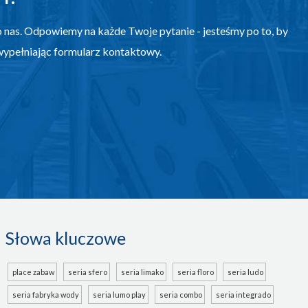
 nas. Odpowiemy na każde Twoje pytanie - jesteśmy po to, by
wypełniając formularz kontaktowy.
Słowa kluczowe
place zabaw
seria sfero
seria limako
seria floro
seria ludo
seria fabryka wody
seria lumo play
seria combo
seria integrado