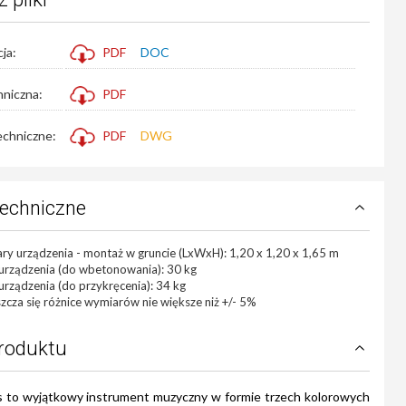
ja:
PDF
DOC
hniczna:
PDF
echniczne:
PDF
DWG
techniczne
y urządzenia - montaż w gruncie (LxWxH): 1,20 x 1,20 x 1,65 m
urządzenia (do wbetonowania): 30 kg
rządzenia (do przykręcenia): 34 kg
cza się różnice wymiarów nie większe niż +/- 5%
produktu
s to wyjątkowy instrument muzyczny w formie trzech kolorowych