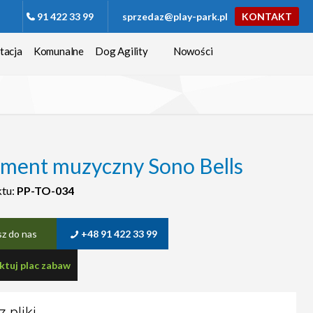
91 422 33 99
sprzedaz@play-park.pl
KONTAKT
tacja
Komunalne
Dog Agility
Nowości
ument muzyczny Sono Bells
ktu:
PP-TO-034
sz do nas
+48 91 422 33 99
ktuj plac zabaw
 pliki