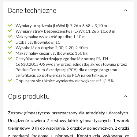
Dane techniczne
Wymiary urządzenia (LxWxH): 7,26 x 6,68 x 3,10 m
Wymiary strefy bezpieczeństwa (LxW): 11,26 x 10,68 m
Maksymalna wysokość upadku: 1,40 m
Liczba użytkowników: 11
Wysokość do drążka: 2,00; 2,20; 2,40 m
Maksymalny ciężar użytkownika: 150 kg
Certyfikat potwierdzający zgodność z normą PN-EN
16630:2015-06 wydany przez jednostkę akredytowaną przez
Polskie Centrum Akredytacji (PCA) dla danego programu
certyfikacji, co potwierdza logo PCA na certyfikacie
Dopuszcza się różnice wymiarów nie większe niż +/- 5%
Opis produktu
Zestaw gimnastyczny przeznaczony dla młodzieży i dorosłych.
Urządzenie zawiera 2 zestawy kółek gimnastycznych, 1 worek
treningowy, 8 lin do wspinania, 5 drążków pojedynczych, 2 drążki
z rączkami (poziome i pionowe). Konstrukcja wykonana ze