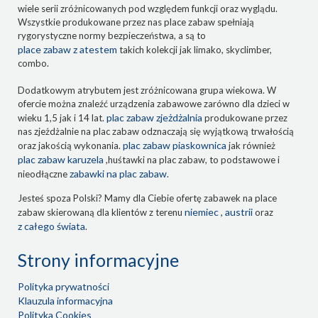
wiele serii zróżnicowanych pod względem funkcji oraz wyglądu.
Wszystkie produkowane przez nas place zabaw spełniają
rygorystyczne normy bezpieczeństwa, a są to
place zabaw z atestem
takich kolekcji jak limako, skyclimber,
combo.
Dodatkowym atrybutem jest zróżnicowana grupa wiekowa. W
ofercie można znaleźć urządzenia zabawowe zarówno dla dzieci w
plac zabaw zjeżdżalnia
wieku 1,5 jak i 14 lat.
produkowane przez
nas zjeżdżalnie na plac zabaw odznaczają się wyjątkową trwałością
plac zabaw piaskownica
oraz jakością wykonania.
jak również
plac zabaw karuzela
,huśtawki na plac zabaw, to podstawowe i
zabawki na plac zabaw
nieodłączne
.
Jesteś spoza Polski? Mamy dla Ciebie ofertę zabawek na place
niemiec , austrii
zabaw skierowaną dla klientów z terenu
oraz
z całego świata
.
Strony informacyjne
Polityka prywatności
Klauzula informacyjna
Polityka Cookies