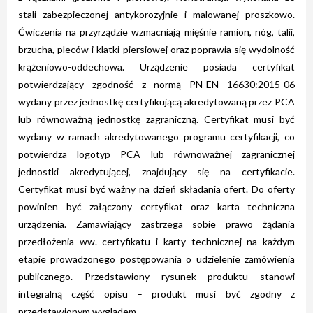
stali zabezpieczonej antykorozyjnie i malowanej proszkowo.
Ćwiczenia na przyrządzie wzmacniają mięśnie ramion, nóg, talii,
brzucha, pleców i klatki piersiowej oraz poprawia się wydolność
krążeniowo-oddechowa. Urządzenie posiada certyfikat
potwierdzający zgodność z normą PN-EN 16630:2015-06
wydany przez jednostkę certyfikującą akredytowaną przez PCA
lub równoważną jednostkę zagraniczną. Certyfikat musi być
wydany w ramach akredytowanego programu certyfikacji, co
potwierdza logotyp PCA lub równoważnej zagranicznej
jednostki akredytującej, znajdujący się na certyfikacie.
Certyfikat musi być ważny na dzień składania ofert. Do oferty
powinien być załączony certyfikat oraz karta techniczna
urządzenia. Zamawiający zastrzega sobie prawo żądania
przedłożenia ww. certyfikatu i karty technicznej na każdym
etapie prowadzonego postępowania o udzielenie zamówienia
publicznego. Przedstawiony rysunek produktu stanowi
integralną część opisu – produkt musi być zgodny z
przedstawionym wyglądem.