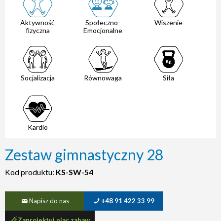
Aktywność
Społeczno-
Wiszenie
fizyczna
Emocjonalne
Socjalizacja
Równowaga
Siła
Kardio
Zestaw gimnastyczny 28
Kod produktu:
KS-SW-54
Napisz do nas
+48 91 422 33 99
Zaprojektuj plac zabaw