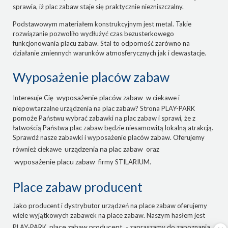
sprawia, iż plac zabaw staje się praktycznie niezniszczalny.
Podstawowym materiałem konstrukcyjnym jest metal. Takie
rozwiązanie pozwoliło wydłużyć czas bezusterkowego
funkcjonowania placu zabaw. Stal to odporność zarówno na
działanie zmiennych warunków atmosferycznych jak i dewastacje.
Wyposażenie placów zabaw
wyposażenie placów zabaw
Interesuje Cię
w ciekawe i
niepowtarzalne urządzenia na plac zabaw? Strona PLAY-PARK
pomoże Państwu wybrać zabawki na plac zabaw i sprawi, że z
łatwością Państwa plac zabaw będzie niesamowitą lokalną atrakcją.
Sprawdź nasze zabawki i wyposażenie placów zabaw. Oferujemy
urządzenia na plac zabaw
również ciekawe
oraz
wyposażenie placu zabaw
firmy STILARIUM.
Place zabaw producent
Jako producent i dystrybutor urządzeń na place zabaw oferujemy
wiele wyjątkowych zabawek na place zabaw. Naszym hasłem jest
place zabaw producent
PLAY-PARK
- zapraszamy do zapoznania