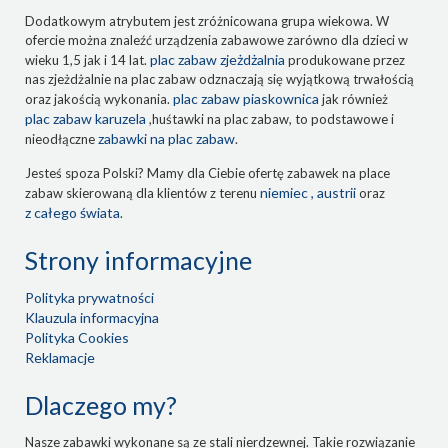
Dodatkowym atrybutem jest zróżnicowana grupa wiekowa. W
ofercie można znaleźć urządzenia zabawowe zarówno dla dzieci w
plac zabaw zjeżdżalnia
wieku 1,5 jak i 14 lat.
produkowane przez
nas zjeżdżalnie na plac zabaw odznaczają się wyjątkową trwałością
plac zabaw piaskownica
oraz jakością wykonania.
jak również
plac zabaw karuzela
,huśtawki na plac zabaw, to podstawowe i
zabawki na plac zabaw
nieodłączne
.
Jesteś spoza Polski? Mamy dla Ciebie ofertę zabawek na place
niemiec , austrii
zabaw skierowaną dla klientów z terenu
oraz
z całego świata
.
Strony informacyjne
Polityka prywatności
Klauzula informacyjna
Polityka Cookies
Reklamacje
Dlaczego my?
Nasze zabawki wykonane są ze stali nierdzewnej. Takie rozwiązanie