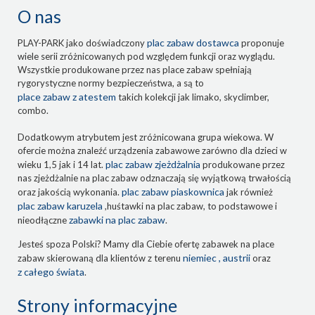
O nas
plac zabaw dostawca
PLAY-PARK jako doświadczony
proponuje
wiele serii zróżnicowanych pod względem funkcji oraz wyglądu.
Wszystkie produkowane przez nas place zabaw spełniają
rygorystyczne normy bezpieczeństwa, a są to
place zabaw z atestem
takich kolekcji jak limako, skyclimber,
combo.
Dodatkowym atrybutem jest zróżnicowana grupa wiekowa. W
ofercie można znaleźć urządzenia zabawowe zarówno dla dzieci w
plac zabaw zjeżdżalnia
wieku 1,5 jak i 14 lat.
produkowane przez
nas zjeżdżalnie na plac zabaw odznaczają się wyjątkową trwałością
plac zabaw piaskownica
oraz jakością wykonania.
jak również
plac zabaw karuzela
,huśtawki na plac zabaw, to podstawowe i
zabawki na plac zabaw
nieodłączne
.
Jesteś spoza Polski? Mamy dla Ciebie ofertę zabawek na place
niemiec , austrii
zabaw skierowaną dla klientów z terenu
oraz
z całego świata
.
Strony informacyjne