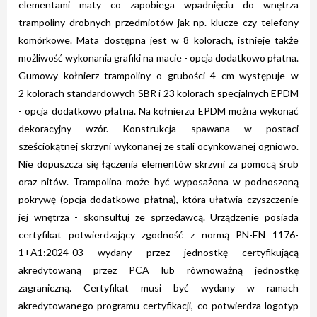
elementami maty co zapobiega wpadnięciu do wnętrza
trampoliny drobnych przedmiotów jak np. klucze czy telefony
komórkowe. Mata dostępna jest w 8 kolorach, istnieje także
możliwość wykonania grafiki na macie - opcja dodatkowo płatna.
Gumowy kołnierz trampoliny o grubości 4 cm występuje w
2 kolorach standardowych SBR i 23 kolorach specjalnych EPDM
- opcja dodatkowo płatna. Na kołnierzu EPDM można wykonać
dekoracyjny wzór. Konstrukcja spawana w postaci
sześciokątnej skrzyni wykonanej ze stali ocynkowanej ogniowo.
Nie dopuszcza się łączenia elementów skrzyni za pomocą śrub
oraz nitów. Trampolina może być wyposażona w podnoszoną
pokrywę (opcja dodatkowo płatna), która ułatwia czyszczenie
jej wnętrza - skonsultuj ze sprzedawcą. Urządzenie posiada
certyfikat potwierdzający zgodność z normą PN-EN 1176-
1+A1:2024-03 wydany przez jednostkę certyfikującą
akredytowaną przez PCA lub równoważną jednostkę
zagraniczną. Certyfikat musi być wydany w ramach
akredytowanego programu certyfikacji, co potwierdza logotyp