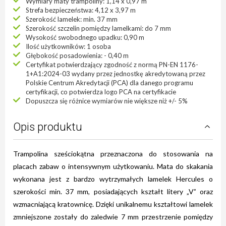
Wymiary maty trampoliny: 1,14 x 0,97 m
Strefa bezpieczeństwa: 4,12 x 3,97 m
Szerokość lamelek: min. 37 mm
Szerokość szczelin pomiędzy lamelkami: do 7 mm
Wysokość swobodnego upadku: 0,90 m
Ilość użytkowników: 1 osoba
Głębokość posadowienia: - 0,40 m
Certyfikat potwierdzający zgodność z normą PN-EN 1176-
1+A1:2024-03 wydany przez jednostkę akredytowaną przez
Polskie Centrum Akredytacji (PCA) dla danego programu
certyfikacji, co potwierdza logo PCA na certyfikacie
Dopuszcza się różnice wymiarów nie większe niż +/- 5%
Opis produktu
Trampolina sześciokątna przeznaczona do stosowania na
placach zabaw o intensywnym użytkowaniu. Mata do skakania
wykonana jest z bardzo wytrzymałych lamelek Hercules o
szerokości min. 37 mm, posiadających kształt litery „V” oraz
wzmacniającą kratownicę. Dzięki unikalnemu kształtowi lamelek
zmniejszone zostały do zaledwie 7 mm przestrzenie pomiędzy