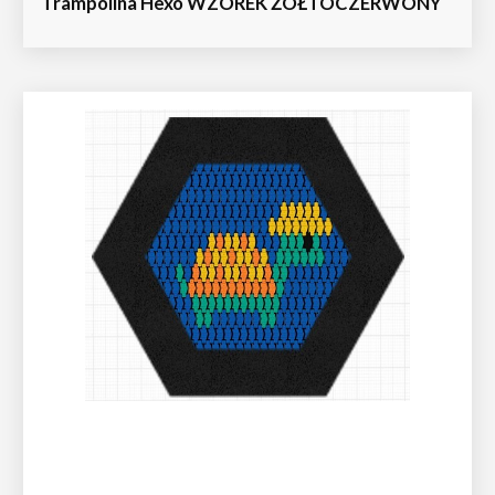
Trampolina Hexo WZOREK ŻÓŁTOCZERWONY