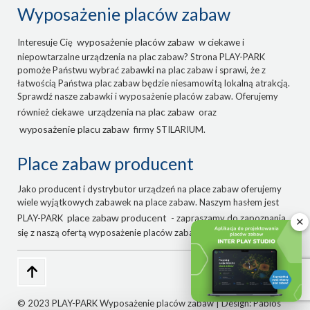
Wyposażenie placów zabaw
wyposażenie placów zabaw
Interesuje Cię
w ciekawe i
niepowtarzalne urządzenia na plac zabaw? Strona PLAY-PARK
pomoże Państwu wybrać zabawki na plac zabaw i sprawi, że z
łatwością Państwa plac zabaw będzie niesamowitą lokalną atrakcją.
Sprawdź nasze zabawki i wyposażenie placów zabaw. Oferujemy
urządzenia na plac zabaw
również ciekawe
oraz
wyposażenie placu zabaw
firmy STILARIUM.
Place zabaw producent
Jako producent i dystrybutor urządzeń na place zabaw oferujemy
wiele wyjątkowych zabawek na place zabaw. Naszym hasłem jest
place zabaw producent
PLAY-PARK
- zapraszamy do zapoznania
✕
się z naszą ofertą wyposażenie placów zabaw.
© 2023 PLAY-PARK Wyposażenie placów zabaw | Design:
Pablos