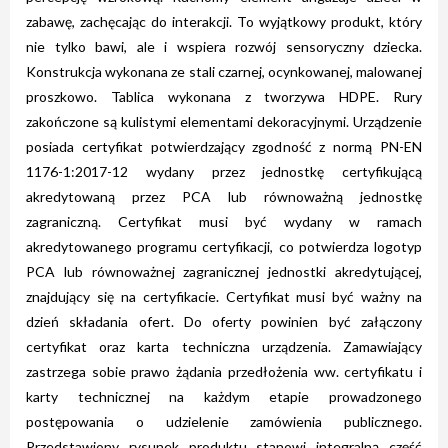
zabawę, zachęcając do interakcji. To wyjątkowy produkt, który
nie tylko bawi, ale i wspiera rozwój sensoryczny dziecka.
Konstrukcja wykonana ze stali czarnej, ocynkowanej, malowanej
proszkowo. Tablica wykonana z tworzywa HDPE. Rury
zakończone są kulistymi elementami dekoracyjnymi. Urządzenie
posiada certyfikat potwierdzający zgodność z normą PN-EN
1176-1:2017-12 wydany przez jednostkę certyfikującą
akredytowaną przez PCA lub równoważną jednostkę
zagraniczną. Certyfikat musi być wydany w ramach
akredytowanego programu certyfikacji, co potwierdza logotyp
PCA lub równoważnej zagranicznej jednostki akredytującej,
znajdujący się na certyfikacie. Certyfikat musi być ważny na
dzień składania ofert. Do oferty powinien być załączony
certyfikat oraz karta techniczna urządzenia. Zamawiający
zastrzega sobie prawo żądania przedłożenia ww. certyfikatu i
karty technicznej na każdym etapie prowadzonego
postępowania o udzielenie zamówienia publicznego.
Przedstawiony rysunek produktu stanowi integralną część