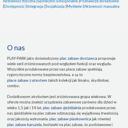
Aktywność fizyczna
|
Społeczno-Emocjonalne
|
Poznawcze
|
Kreatywne
|
Dostępność
|
Integracja
|
Socjalizacja
|
Myślenie
|
Aktywność manualna
O nas
plac zabaw dostawca
PLAY-PARK jako doświadczony
proponuje
wiele serii zróżnicowanych pod względem funkcji oraz wyglądu.
Wszystkie produkowane przez nas place zabaw spełniają
rygorystyczne normy bezpieczeństwa, a są to
place zabaw z atestem
takich kolekcji jak limako, skyclimber,
combo.
Dodatkowym atrybutem jest zróżnicowana grupa wiekowa. W
ofercie można znaleźć urządzenia zabawowe zarówno dla dzieci w
plac zabaw zjeżdżalnia
wieku 1,5 jak i 14 lat.
produkowane przez
nas zjeżdżalnie na plac zabaw odznaczają się wyjątkową trwałością
plac zabaw piaskownica
oraz jakością wykonania.
jak również
plac zabaw karuzela
,huśtawki na plac zabaw, to podstawowe i