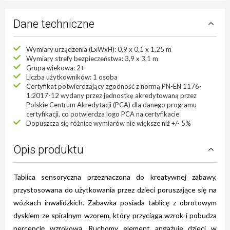
Dane techniczne
Wymiary urządzenia (LxWxH): 0,9 x 0,1 x 1,25 m
Wymiary strefy bezpieczeństwa: 3,9 x 3,1 m
Grupa wiekowa: 2+
Liczba użytkowników: 1 osoba
Certyfikat potwierdzający zgodność z normą PN-EN 1176-
1:2017-12 wydany przez jednostkę akredytowaną przez
Polskie Centrum Akredytacji (PCA) dla danego programu
certyfikacji, co potwierdza logo PCA na certyfikacie
Dopuszcza się różnice wymiarów nie większe niż +/- 5%
Opis produktu
Tablica sensoryczna przeznaczona do kreatywnej zabawy,
przystosowana do użytkowania przez dzieci poruszające się na
wózkach inwalidzkich. Zabawka posiada tablicę z obrotowym
dyskiem ze spiralnym wzorem, który przyciąga wzrok i pobudza
percepcję wzrokową. Ruchomy element angażuje dzieci w