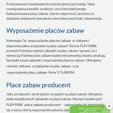
Podstawowym materiałem konstrukcyjnym jest metal. Takie
rozwiązanie pozwoliło wydłużyć czas bezusterkowego
funkcjonowania placu zabaw. Stal to odporność zarówno na
działanie zmiennych warunków atmosferycznych jak i dewastacje.
Wyposażenie placów zabaw
wyposażenie placów zabaw
Interesuje Cię
w ciekawe i
niepowtarzalne urządzenia na plac zabaw? Strona PLAY-PARK
pomoże Państwu wybrać zabawki na plac zabaw i sprawi, że z
łatwością Państwa plac zabaw będzie niesamowitą lokalną atrakcją.
Sprawdź nasze zabawki i wyposażenie placów zabaw. Oferujemy
urządzenia na plac zabaw
również ciekawe
oraz
wyposażenie placu zabaw
firmy STILARIUM.
Place zabaw producent
Jako producent i dystrybutor urządzeń na place zabaw oferujemy
wiele wyjątkowych zabawek na place zabaw. Naszym hasłem jest
place zabaw producent
PLAY-PARK
- zapraszamy do zapoznania
✕
się z naszą ofertą wyposażenie placów zabaw.