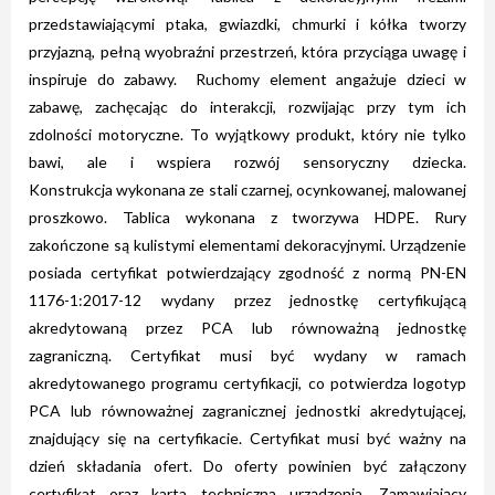
przedstawiającymi ptaka, gwiazdki, chmurki i kółka tworzy
przyjazną, pełną wyobraźni przestrzeń, która przyciąga uwagę i
inspiruje do zabawy. Ruchomy element angażuje dzieci w
zabawę, zachęcając do interakcji, rozwijając przy tym ich
zdolności motoryczne. To wyjątkowy produkt, który nie tylko
bawi, ale i wspiera rozwój sensoryczny dziecka.
Konstrukcja wykonana ze stali czarnej, ocynkowanej, malowanej
proszkowo. Tablica wykonana z tworzywa HDPE. Rury
zakończone są kulistymi elementami dekoracyjnymi. Urządzenie
posiada certyfikat potwierdzający zgodność z normą PN-EN
1176-1:2017-12 wydany przez jednostkę certyfikującą
akredytowaną przez PCA lub równoważną jednostkę
zagraniczną. Certyfikat musi być wydany w ramach
akredytowanego programu certyfikacji, co potwierdza logotyp
PCA lub równoważnej zagranicznej jednostki akredytującej,
znajdujący się na certyfikacie. Certyfikat musi być ważny na
dzień składania ofert. Do oferty powinien być załączony
certyfikat oraz karta techniczna urządzenia. Zamawiający